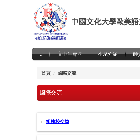
跳
到
主
中國文化大學歐美語
要
內
容
區
:::
高中生專區
本系介紹
師
首頁
國際交流
國際交流
姐妹校交換