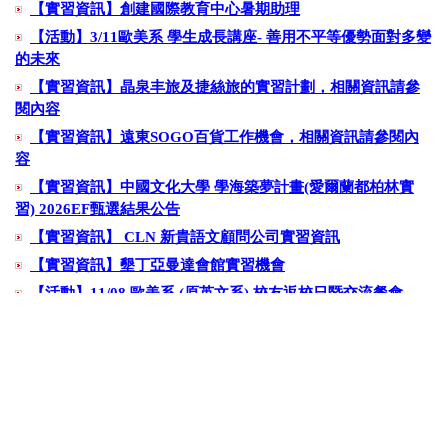
【實習資訊】創建國際教育中心暑期助理
【活動】3/11歐美系 學生成長講座- 善用不平等優勢面對多變
的未來
【實習資訊】晶泉丰旅及捷絲旅的實習計劃，相關資訊請參
閱內容
【實習資訊】遠東SOGO百貨工作機會，相關資訊請參閱內
容
【實習資訊】中國文化大學 學海築夢計畫(愛爾蘭都柏林實
習) 2026EF甄選結果公告
【實習資訊】 CLN 新貴語文顧問公司實習資訊
【實習資訊】墾丁亞曼達會館實習機會
【活動】11/08 歐美系 (原英文系) 校友返校日暨交流餐會
繁體
简体
English
中國文化大學 歐美語文學系
服務電話 : 02-2861-0511 分機 : 23905&23705 | 傳真 : 02-2861-8279
11114 台北市士林區華岡路55號 (大仁館2F)
| email
:
criaul@dep.pccu.edu.tw